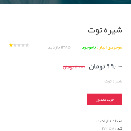
شیره توت
موجودی انبار :
ناموجود
1385
بازدید
99,000 تومان
120,000 تومان
شیره توت
خرید محصول
تعداد نظرات :
0
کد :
17358