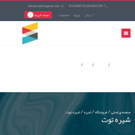
halvaborujerd@gmail.com
/
02191090710,09169622206
زبان
ورود
عضويت
سبد خرید
0
منوی
کاربری
صفحه ی اصلی
فروشگاه
شیره
شیره توت
شیره توت
صفحه ی اصلی
فروشگاه
شیره
شیره توت
شیره توت