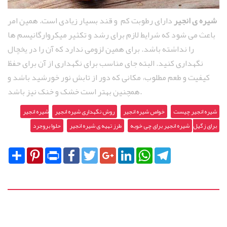
شیره‌ ی انجیر
دارای رطوبت کم و قند بسیار زیادی است. همین امر
باعث می‌ شود که شرایط لازم برای رشد و تکثیر میکروارگانیسم ‌ها
را نداشته باشد. برای همین لزومی ندارد که آن را در یخچال
نگهداری کنید. البته جای مناسب برای نگهداری از آن برای حفظ
کیفیت و طعم مطلوب، مکانی که دور از تابش نور خورشید باشد و
همچنین بهتر است خشک و خنک نیز باشد.
شیره انجیر چیست
خواص شیره انجیر
روش نگهداری شیره انجیر
شیره انجیر
برای زگیل
شیره انجیر برای چی خوبه
طرز تهیه ی شیره انجیر
حلوا بروجرد
Share
Pinterest
Print
Facebook
Twitter
Google+
LinkedIn
WhatsApp
Telegram