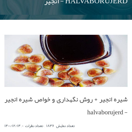
انجیر - HALVABORUJERD
شیره انجیر + روش نگهداری و خواص شیره انجیر
- halvaborujerd
,
0
تعداد نمایش
1846
تعداد نظرات
,
1400/12/14